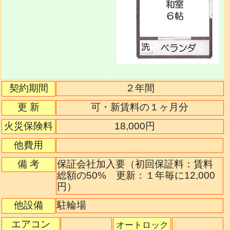
契約期間
２年間
更 新
可・新賃料の１ヶ月分
火災保険料
18,000円
他費用
備 考
保証会社加入要（初回保証料：賃料
総額の50% 更新：１年毎に12,000
円）
他設備
駐輪場
エアコン
オートロック