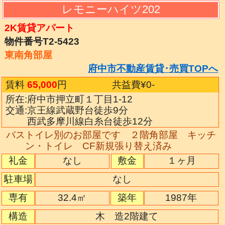
レモニーハイツ202
2K賃貸アパート
物件番号T2-5423
東南角部屋
府中市不動産賃貸･売買TOPへ
賃料
65,000
円
共益費¥0
-
所在:府中市押立町１丁目1-12
交通:京王線武蔵野台徒歩9分
西武多摩川線白糸台徒歩12分
バストイレ別のお部屋です ２階角部屋 キッチ
ン・トイレ CF新規張り替え済み
礼金
なし
敷金
１ヶ月
駐車場
なし
専有
32.4㎡
築年
1987年
構造
木 造2階建て