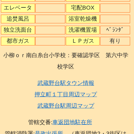
エレベータ
宅配BOX
追焚風呂
浴室乾燥機
独立洗面台
洗濯機置場
ﾍﾞﾗﾝﾀﾞ
都市ガス
ＬＰガス
有り
小柳ｏｒ南白糸台小学校：要確認学区 第六中学
校学区
武蔵野台駅タウン情報
押立町１丁目周辺マップ
武蔵野台駅周辺マップ
管轄交番:
車返団地駐在所
管轄消防署:
是政出張所
（車返団地2・3街区は