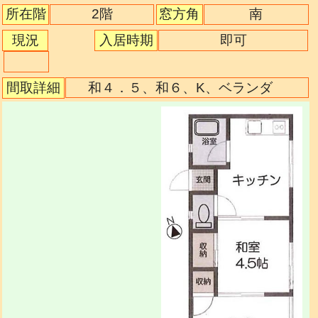
2階
所在階
窓方角
南
現況
入居時期
即可
間取詳細
和４．５、和６、K、ベランダ