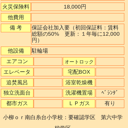
火災保険料
18,000円
他費用
備 考
保証会社加入要（初回保証料：賃料
総額の50% 更新：１年毎に12,000
円）
他設備
駐輪場
エアコン
オートロック
エレベータ
宅配BOX
追焚風呂
浴室乾燥機
独立洗面台
洗濯機置場
ﾍﾞﾗﾝﾀﾞ
都市ガス
ＬＰガス
有り
小柳ｏｒ南白糸台小学校：要確認学区 第六中学