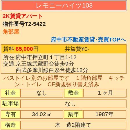
レモニーハイツ103
2K賃貸アパート
物件番号T2-5422
角部屋
府中市不動産賃貸･売買TOPへ
賃料
65,000
円
共益費¥0
-
所在:府中市押立町１丁目1-12
交通:京王線武蔵野台徒歩9分
西武多摩川線白糸台徒歩12分
バストイレ別のお部屋です １階角部屋 キッチ
ン・トイレ CF新規張り替え済み
礼金
なし
敷金
１ヶ月
駐車場
なし
専有
34.02㎡
築年
1987年
構造
木 造2階建て