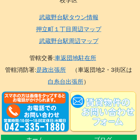
校学区
武蔵野台駅タウン情報
押立町１丁目周辺マップ
武蔵野台駅周辺マップ
管轄交番:
車返団地駐在所
管轄消防署:
是政出張所
（車返団地2・3街区は
白糸台出張所
）
ホーム
ブログ