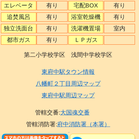
エレベータ
有り
宅配BOX
有り
追焚風呂
有り
浴室乾燥機
有り
独立洗面台
有り
洗濯機置場
室内
都市ガス
有り
ＬＰガス
第二小学校学区 浅間中学校学区
東府中駅タウン情報
八幡町２丁目周辺マップ
東府中駅周辺マップ
管轄交番:
大国魂交番
管轄消防署:
府中消防署（本署）