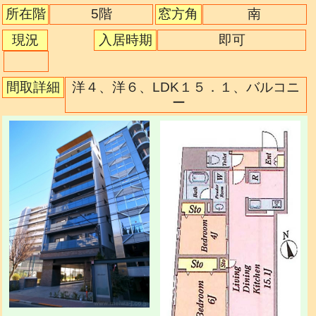
5階
所在階
窓方角
南
現況
入居時期
即可
間取詳細
洋４、洋６、LDK１５．１、バルコニ
ー