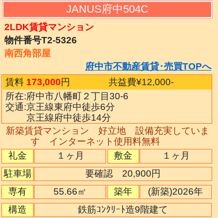
JANUS府中504C
2LDK賃貸マンション
物件番号T2-5326
南西角部屋
府中市不動産賃貸･売買TOPへ
賃料
173,000
円
共益費¥12,000
-
所在:府中市八幡町２丁目30-6
交通:京王線東府中徒歩6分
京王線府中徒歩14分
新築賃貸マンション 好立地 設備充実していま
す インターネット使用料無料
礼金
１ヶ月
敷金
１ヶ月
駐車場
要確認 20,900円
専有
55.66㎡
築年
(新築)2026年
構造
鉄筋ｺﾝｸﾘｰﾄ造9階建て