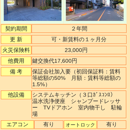
契約期間
２年間
更 新
可・新賃料の１ヶ月分
火災保険料
23,000円
他費用
鍵交換代17,600円
備 考
保証会社加入要（初回保証料：賃料
等総額の50% 月額：賃料等総額の
1.5%）
他設備
システムキッチン（３口ｶﾞｽｺﾝﾛ）
温水洗浄便座 シャンプードレッサ
ー TVドアホン 室内物干し 駐輪
場
エアコン
有り
有り
オートロック