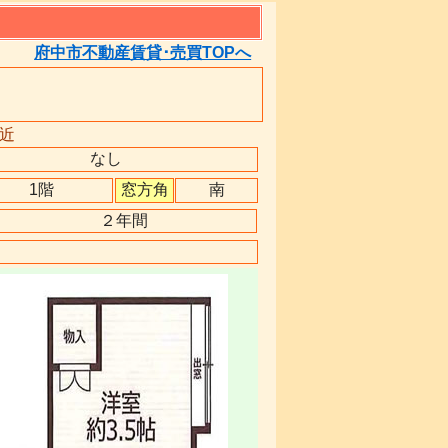
府中市不動産賃貸･売買TOPへ
近
なし
1階
窓方角
南
２年間
１４