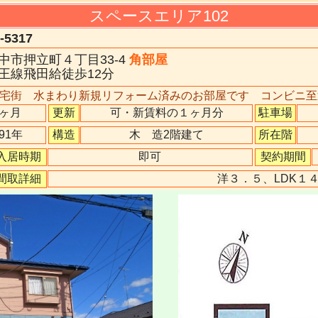
スペースエリア102
5317
中市押立町４丁目33-4
角部屋
京王線飛田給徒歩12分
宅街 水まわり新規リフォーム済みのお部屋です コンビニ至
ヶ月
更新
可・新賃料の１ヶ月分
駐車場
991年
構造
木 造2階建て
所在階
入居時期
即可
契約期間
間取詳細
洋３．５、LDK