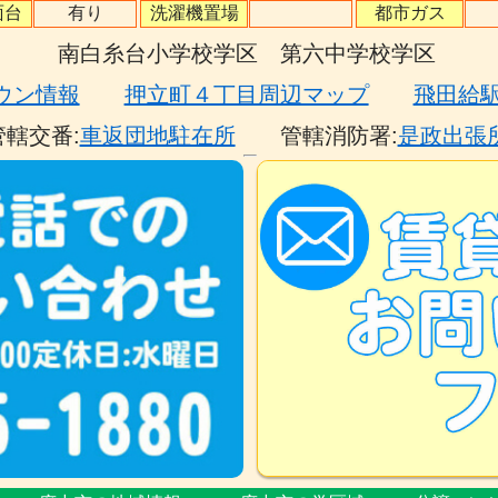
面台
有り
洗濯機置場
都市ガス
南白糸台小学校学区 第六中学校学区
ウン情報
押立町４丁目周辺マップ
飛田給
管轄交番:
車返団地駐在所
管轄消防署:
是政出張