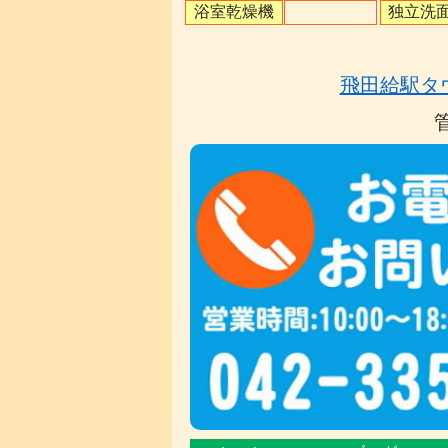
浴室乾燥機
独立洗
飛田給駅タ