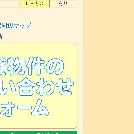
ＬＰガス
有り
駅周辺マップ
所