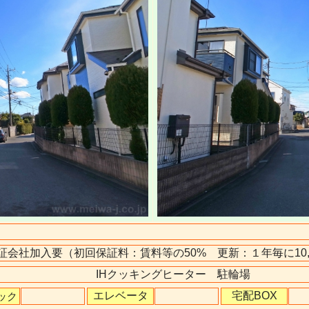
証会社加入要（初回保証料：賃料等の50% 更新：１年毎に1
IHクッキングヒーター 駐輪場
エレベータ
宅配BOX
ック