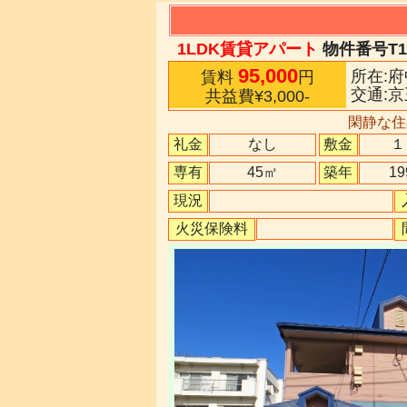
1LDK賃貸アパート
物件番号T1-
95,000
所在:府
賃料
円
交通:
共益費¥3,000
-
閑静な住
礼金
なし
敷金
１
専有
45㎡
築年
1
現況
火災保険料