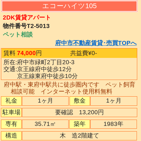
エコーハイツ105
2DK賃貸アパート
物件番号T2-5013
ペット相談
府中市不動産賃貸･売買TOPへ
賃料
74,000
円
共益費¥0
-
所在:府中市緑町2丁目20-3
交通:京王線府中徒歩12分
京王線東府中徒歩10分
府中駅・東府中駅共に徒歩圏内です ペット飼育
相談可能 インターネット使用料無料
礼金
1ヶ月
敷金
1ヶ月
駐車場
要確認 13,200円
専有
35.71㎡
築年
1983年
構造
木 造2階建て