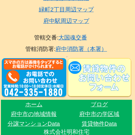
緑町2丁目周辺マップ
府中駅周辺マップ
管轄交番:
大国魂交番
管轄消防署:
府中消防署（本署）
ホーム
ブログ
府中市の地域情報
府中市の学区域
分譲マンションData
賃貸物件Data
株式会社明和住宅