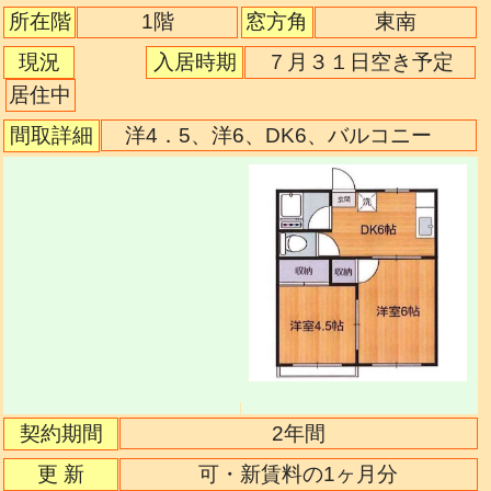
1階
所在階
窓方角
東南
現況
入居時期
７月３１日空き予定
居住中
間取詳細
洋4．5、洋6、DK6、バルコニー
契約期間
2年間
更 新
可・新賃料の1ヶ月分