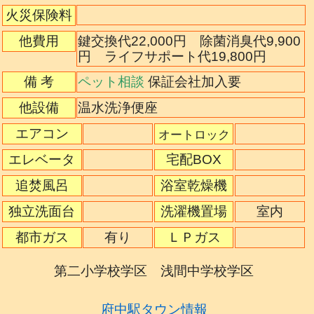
火災保険料
他費用
鍵交換代22,000円 除菌消臭代9,900
円 ライフサポート代19,800円
備 考
ペット相談
保証会社加入要
他設備
温水洗浄便座
エアコン
オートロック
エレベータ
宅配BOX
追焚風呂
浴室乾燥機
独立洗面台
洗濯機置場
室内
都市ガス
有り
ＬＰガス
第二小学校学区 浅間中学校学区
府中駅タウン情報