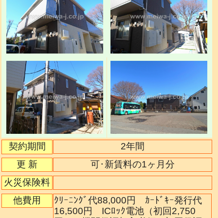
契約期間
2年間
更 新
可･新賃料の1ヶ月分
火災保険料
他費用
ｸﾘｰﾆﾝｸﾞ代88,000円 ｶｰﾄﾞｷｰ発行代
16,500円 ICﾛｯｸ電池（初回2,750