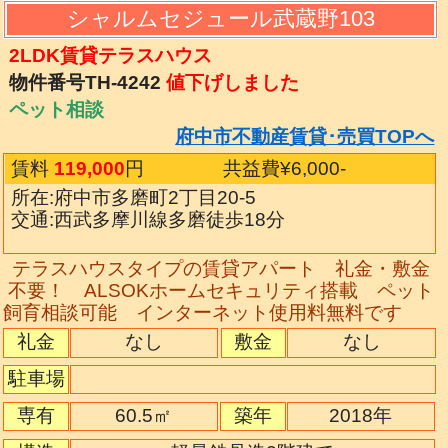
シャルムセジュール武蔵野103
2LDK賃貸テラスハウス
物件番号TH-4242
値下げしました
ペット相談
府中市不動産賃貸･売買TOPへ
賃料
119,000
円
共益費¥6,000
-
所在:府中市多磨町2丁目20-5
交通:西武多摩川線多磨徒歩18分
テラスハウスタイプの賃貸アパート 礼金・敷金
不要！ ALSOKホームセキュリティ搭載 ペット
飼育相談可能 インターネット使用料無料です
礼金
なし
敷金
なし
駐車場
専有
60.5㎡
築年
2018年