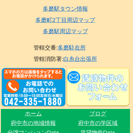
多磨駅タウン情報
多磨町2丁目周辺マップ
多磨駅周辺マップ
管轄交番:
多磨駐在所
管轄消防署:
白糸台出張所
ホーム
ブログ
府中市の地域情報
府中市の学区域
分譲マンションData
賃貸物件Data