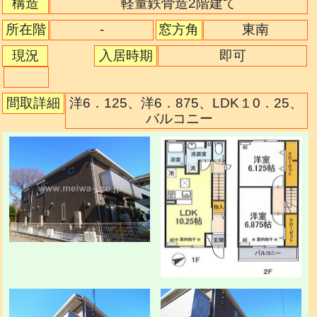
構造
軽量鉄骨造2階建て
-
所在階
窓方角
東南
現況
入居時期
即可
間取詳細
洋6．125、洋6．875、LDK１0．25、
バルコニー