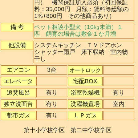
円） 機関保証加入必須（初回保証
料：35,000円 月額：賃料等総額の
1%+800円 その他商品あり）
備 考
ペット相談小型犬（10㎏未満）１
匹 飼育の場合は敷金１か月増
他設備
システムキッチン ＴＶドアホン
シャッター雨戸 床下収納 室内物
干し
エアコン
3台
オートロック
エレベータ
宅配BOX
追焚風呂
有り
浴室乾燥機
有り
独立洗面台
有り
洗濯機置場
室内
都市ガス
有り
ＬＰガス
第十小学校学区 第二中学校学区