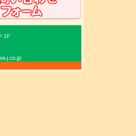
 1F
j.co.jp