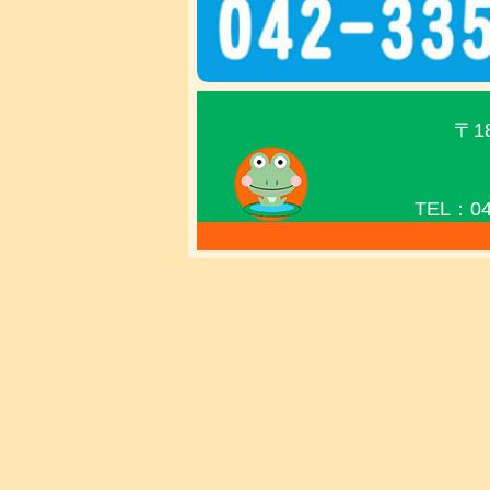
〒1
TEL：04