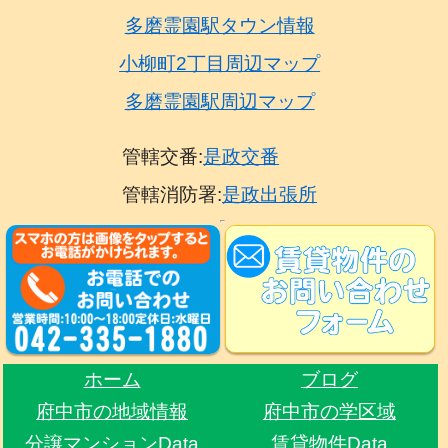
多磨霊園駅タウン情報
小柳町2丁目周辺マップ
多磨霊園駅周辺マップ
管轄交番:
是政交番
管轄消防署:
是政出張所
ホーム
ブログ
府中市の地域情報
府中市の学区域
分譲マンションData
賃貸物件Data