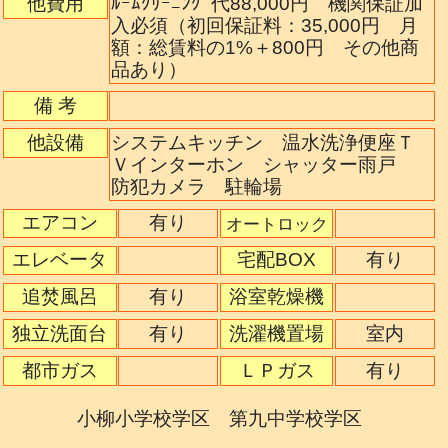
他費用
ﾙｰﾑｸﾘｰﾆﾝｸﾞ代88,000円 機関保証加
入必須（初回保証料：35,000円 月
額：総賃料の1%＋800円 その他商
品あり）
備 考
他設備
システムキッチン 温水洗浄便座Ｔ
Ｖインターホン シャッター雨戸
防犯カメラ 駐輪場
エアコン
有り
オートロック
エレベータ
宅配BOX
有り
追焚風呂
有り
浴室乾燥機
独立洗面台
有り
洗濯機置場
室内
都市ガス
ＬＰガス
有り
小柳小学校学区 第九中学校学区