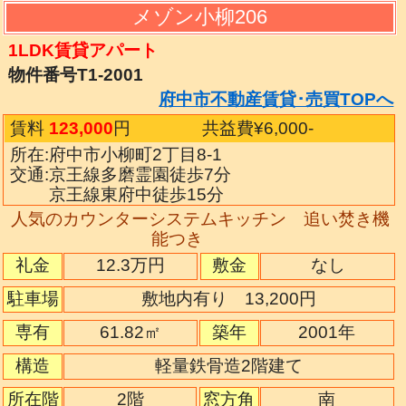
メゾン小柳206
1LDK賃貸アパート
物件番号T1-2001
府中市不動産賃貸･売買TOPへ
賃料
123,000
円
共益費¥6,000
-
所在:府中市小柳町2丁目8-1
交通:京王線多磨霊園徒歩7分
京王線東府中徒歩15分
人気のカウンターシステムキッチン 追い焚き機
能つき
礼金
12.3万円
敷金
なし
駐車場
敷地内有り 13,200円
専有
61.82㎡
築年
2001年
構造
軽量鉄骨造2階建て
2階
所在階
窓方角
南