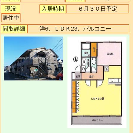
現況
入居時期
６月３０日予定
居住中
間取詳細
洋6、ＬＤＫ23、バルコニー