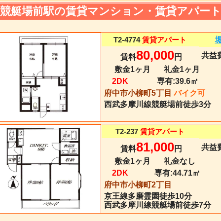
競艇場前駅の賃貸マンション・賃貸アパー
T2-4774
賃貸アパート
80,000
共益費
賃料
円
敷金1ヶ月
礼金1ヶ月
2DK
専有:
39.6㎡
府中市小柳町5丁目
バイク可
西武多摩川線
競艇場前
徒歩3分
T2-237
賃貸アパート
81,000
共益費
賃料
円
敷金1ヶ月
礼金なし
2DK
専有:
44.71㎡
府中市小柳町2丁目
京王線
多磨霊園
徒歩10分
西武多摩川線競艇場前徒歩7分