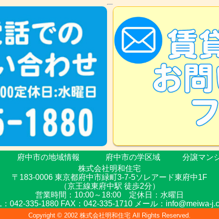
府中市の地域情報
府中市の学区域
分譲マンシ
株式会社明和住宅
〒183-0006 東京都府中市緑町3-7-5ソレアード東府中1F
（京王線東府中駅 徒歩2分）
営業時間：10:00～18:00 定休日：水曜日
L：042-335-1880 FAX：042-335-1710
メール：info@meiwa-j.co
Copyright © 2002 株式会社明和住宅 All Rights Reserved.