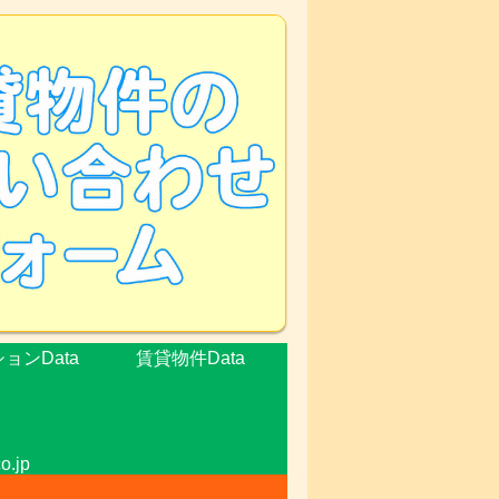
ョンData
賃貸物件Data
.jp