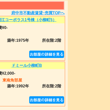
ト
府中市不動産賃貸･売買TOPへ
堀江コーポラス1号棟（小柳町5）
¥0-
築年:
1975年
所在階:2階
ドミール小柳町B
¥2,000-
東南角部屋
築年:
1992年
所在階:2階