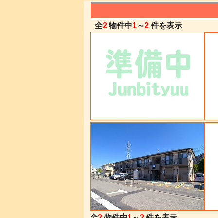
全
2
物件中
1
～
2
件を表示
全
2
物件中
1
～
2
件を表示