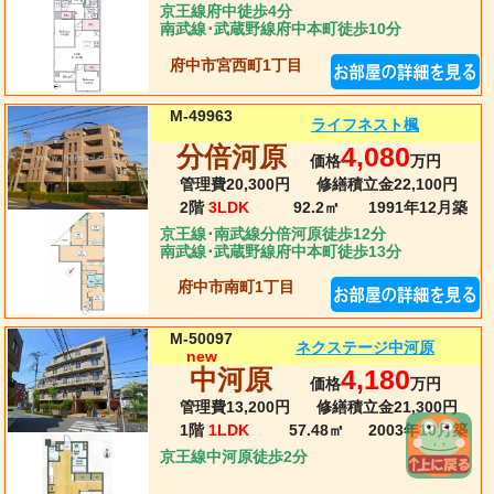
京王線府中徒歩4分
南武線･武蔵野線府中本町徒歩10分
府中市宮西町1丁目
M-49963
ライフネスト楓
分倍河原
4,080
価格
万円
管理費20,300円
修繕積立金22,100円
2階
3LDK
92.2㎡
1991年12月
築
京王線･南武線分倍河原徒歩12分
南武線･武蔵野線府中本町徒歩13分
府中市南町1丁目
M-50097
ネクステージ中河原
new
中河原
4,180
価格
万円
管理費13,200円
修繕積立金21,300円
1階
1LDK
57.48㎡
2003年10月
築
京王線中河原徒歩2分