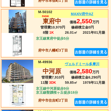
府中市本宿町1丁目
M-50102
MAXIV府中AZ
new
東府中
2,550
価格
万円
管理費10,970円
修繕積立金0円
8階
1K
26.01㎡
2021年01月
築
京王線東府中徒歩5分
府中市八幡町3丁目
M-49936
ヴェルドミール多摩川
中河原
2,580
価格
万円
管理費7,910円
修繕積立金6,290円
11階
3DK
59.85㎡
1978年11月
築
京王線中河原徒歩9分
京王線聖蹟桜ヶ丘徒歩18分
府中市住吉町2丁目