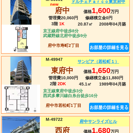
ドルチェＰａｒｃｏ東京府中
new
府中
1,600
価格
万円
管理費20,060円
修繕積立金0円
3階
1K
20.87㎡
2008年04月
築
京王線府中徒歩8分
武蔵野線北府中徒歩9分
府中市寿町2丁目
M-49947
サンピア（若松町１）
東府中
1,650
価格
万円
管理費10,000円
修繕積立金11,880円
2階
2DK
45.1㎡
1989年04月
築
京王線東府中徒歩3分
西武多摩川線白糸台徒歩16分
府中市若松町1丁目
M-49722
府中サンライズヒル
西府
1,680
価格
万円