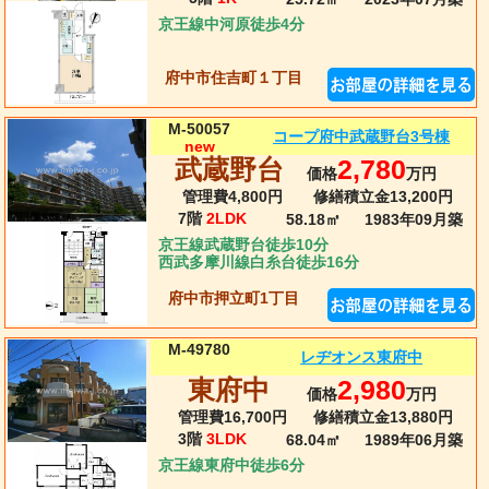
京王線中河原徒歩4分
府中市住吉町１丁目
M-50057
コープ府中武蔵野台3号棟
new
武蔵野台
2,780
価格
万円
管理費4,800円
修繕積立金13,200円
7階
2LDK
58.18㎡
1983年09月
築
京王線武蔵野台徒歩10分
西武多摩川線白糸台徒歩16分
府中市押立町1丁目
M-49780
レヂオンス東府中
東府中
2,980
価格
万円
管理費16,700円
修繕積立金13,880円
3階
3LDK
68.04㎡
1989年06月
築
京王線東府中徒歩6分