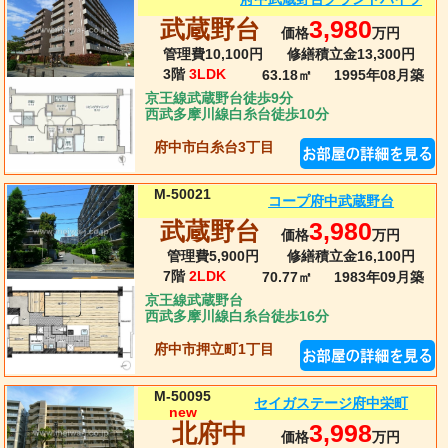
武蔵野台
3,980
価格
万円
管理費10,100円
修繕積立金13,300円
3階
3LDK
63.18㎡
1995年08月
築
京王線武蔵野台徒歩9分
西武多摩川線白糸台徒歩10分
府中市白糸台3丁目
M-50021
コープ府中武蔵野台
武蔵野台
3,980
価格
万円
管理費5,900円
修繕積立金16,100円
7階
2LDK
70.77㎡
1983年09月
築
京王線武蔵野台
西武多摩川線白糸台徒歩16分
府中市押立町1丁目
M-50095
セイガステージ府中栄町
new
北府中
3,998
価格
万円