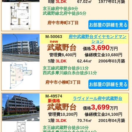
8階
3LDK
67.02㎡
1977年01月
築
京王線府中徒歩9分
武蔵野線北府中徒歩5分
府中市寿町3丁目
府中武蔵野台ダイヤモンドマン
M-50063
ション
new
武蔵野台
3,690
価格
万円
管理費8,400円
修繕積立金10,680円
5階
3LDK
62.44㎡
2006年03月
築
京王線武蔵野台徒歩11分
西武多摩川線白糸台徒歩11分
府中市小柳町3丁目
M-49574
ラヴィドール府中武蔵野台
新価格
武蔵野台
3,699
価格
万円
管理費10,200円
修繕積立金24,100円
1階
3LDK
70.74㎡
2001年04月
築
京王線武蔵野台徒歩10分