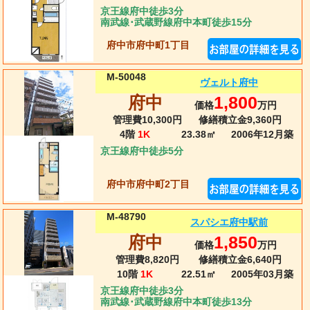
京王線府中徒歩3分
南武線･武蔵野線府中本町徒歩15分
府中市府中町1丁目
M-50048
ヴェルト府中
府中
1,800
価格
万円
管理費10,300円
修繕積立金9,360円
4階
1K
23.38㎡
2006年12月
築
京王線府中徒歩5分
府中市府中町2丁目
M-48790
スパシエ府中駅前
府中
1,850
価格
万円
管理費8,820円
修繕積立金6,640円
10階
1K
22.51㎡
2005年03月
築
京王線府中徒歩3分
南武線･武蔵野線府中本町徒歩13分