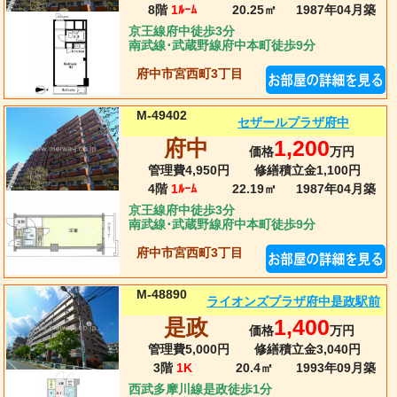
8階
1ﾙｰﾑ
20.25㎡
1987年04月
築
京王線府中徒歩3分
南武線･武蔵野線府中本町徒歩9分
府中市宮西町3丁目
M-49402
セザールプラザ府中
府中
1,200
価格
万円
管理費4,950円
修繕積立金1,100円
4階
1ﾙｰﾑ
22.19㎡
1987年04月
築
京王線府中徒歩3分
南武線･武蔵野線府中本町徒歩9分
府中市宮西町3丁目
M-48890
ライオンズプラザ府中是政駅前
是政
1,400
価格
万円
管理費5,000円
修繕積立金3,040円
3階
1K
20.4㎡
1993年09月
築
西武多摩川線是政徒歩1分