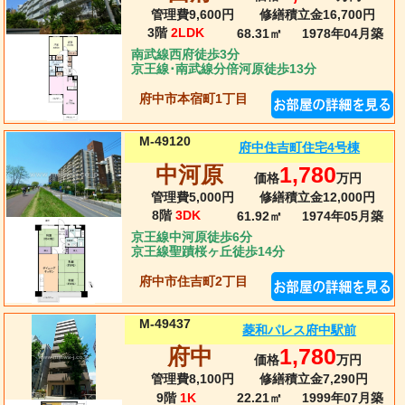
管理費9,600円
修繕積立金16,700円
3階
2LDK
68.31㎡
1978年04月
築
南武線西府徒歩3分
京王線･南武線分倍河原徒歩13分
府中市本宿町1丁目
M-49120
府中住吉町住宅4号棟
中河原
1,780
価格
万円
管理費5,000円
修繕積立金12,000円
8階
3DK
61.92㎡
1974年05月
築
京王線中河原徒歩6分
京王線聖蹟桜ヶ丘徒歩14分
府中市住吉町2丁目
M-49437
菱和パレス府中駅前
府中
1,780
価格
万円
管理費8,100円
修繕積立金7,290円
9階
1K
22.21㎡
1999年07月
築