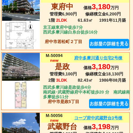
東府中
3,180
価格
万円
管理費6,900円
修繕積立金6,200円
1階
2LDK
61.63㎡
1991年11月
築
京王線東府中徒歩7分
西武多摩川線白糸台徒歩16分
府中市若松町２丁目
M-50094
府中多摩川通り住宅2号棟
new
是政
3,180
価格
万円
管理費9,100円
修繕積立金18,130円
2階
3LDK
82.43㎡
1986年08月
築
西武多摩川線是政徒歩4分
南武線･武蔵野線府中本町徒歩20 分 南武線南
多摩徒歩11分
府中市是政5丁目
M-50056
コープ府中武蔵野台3号棟
new
武蔵野台
3,198
価格
万円