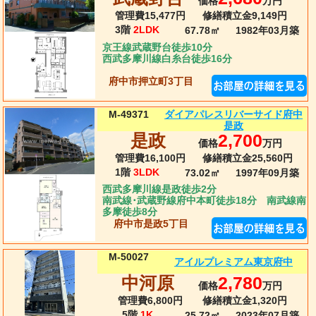
価格
万円
管理費15,477円
修繕積立金9,149円
3階
2LDK
67.78㎡
1982年03月
築
京王線武蔵野台徒歩10分
西武多摩川線白糸台徒歩16分
府中市押立町3丁目
ダイアパレスリバーサイド府中
M-49371
是政
是政
2,700
価格
万円
管理費16,100円
修繕積立金25,560円
1階
3LDK
73.02㎡
1997年09月
築
西武多摩川線是政徒歩2分
南武線･武蔵野線府中本町徒歩18分 南武線南
多摩徒歩8分
府中市是政5丁目
M-50027
アイルプレミアム東京府中
中河原
2,780
価格
万円
管理費6,800円
修繕積立金1,320円
5階
1K
25.72㎡
2023年07月
築