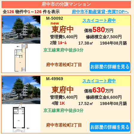
府中市の分譲マンション
全
126
物件中
1
～
126
件を表示
府中市不動産賃貸･売買TOPへ
M-50092
スカイコート府中
new
東府中
580
価格
万円
管理費5,400円
修繕積立金7,500円
2階
1ﾙｰﾑ
17.38㎡
1984年08月
築
京王線東府中徒歩3分
府中市若松町2丁目
M-49969
スカイコート府中
東府中
630
価格
万円
管理費5,400円
修繕積立金6,600円
4階
1K
17.52㎡
1984年08月
築
京王線東府中徒歩3分
府中市若松町2丁目