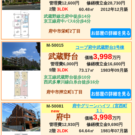
管理費12,600円
修繕積立金28,730円
2階
3LDK
60.48㎡
2012年12月
築
武蔵野線北府中徒歩14分
京王線府中バス6分歩4分
府中市栄町2丁目
M-50015
コープ府中武蔵野台3号棟
武蔵野台
3,998
価格
万円
管理費6,000円
修繕積立金16,600円
9階
3LDK
73.17㎡
1983年09月
築
京王線武蔵野台徒歩10分
西武多摩川線白糸台徒歩16分
府中市押立町1丁目
府中グリーンハイツ（宮西町
M-50081
１）
new
府中
3,998
価格
万円
管理費12,930円
修繕積立金9,690円
2階
2LDK
64.64㎡
1981年07月
築