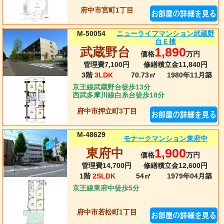
府中市宮町1丁目
ニューライフマンション武蔵野
M-50054
台Ｅ棟
武蔵野台
1,890
価格
万円
管理費7,100円
修繕積立金11,840円
3階
3LDK
70.73㎡
1980年11月
築
京王線武蔵野台徒歩13分
西武多摩川線白糸台徒歩18分
府中市押立町3丁目
M-48629
モナークマンション東府中
東府中
1,900
価格
万円
管理費14,700円
修繕積立金12,600円
1階
2SLDK
54㎡
1979年04月
築
京王線東府中徒歩5分
府中市若松町1丁目