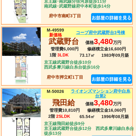
京王線･南武線分倍河原徒歩11分
南武線･武蔵野線府中本町徒歩14分
府中市南町3丁目
M-49599
コープ府中武蔵野台3号棟
新価格
武蔵野台
3,480
価格
万円
管理費6,000円
修繕積立金16,600円
1階
3LDK
73.17㎡
1983年09月
築
京王線武蔵野台徒歩10分
西武多摩川線白糸台徒歩16分
府中市押立町1丁目
ライオンズマンション府中白糸
M-50026
台第2
飛田給
3,480
価格
万円
管理費10,810円
修繕積立金16,060円
2階
2SLDK
65.54㎡
1996年08月
築
京王線飛田給徒歩9分
京王線武蔵野台徒歩12分 西武多摩川線白糸台
徒歩13分