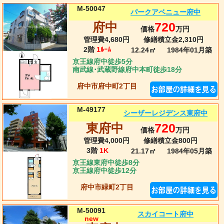
M-50047
パークアベニュー府中
府中
720
価格
万円
管理費4,680円
修繕積立金2,310円
2階
1ﾙｰﾑ
12.24㎡
1984年01月
築
京王線府中徒歩5分
南武線･武蔵野線府中本町徒歩18分
府中市府中町2丁目
M-49177
シーザーレジデンス東府中
東府中
720
価格
万円
管理費4,000円
修繕積立金800円
3階
1K
21.17㎡
1984年05月
築
京王線東府中徒歩8分
京王線府中徒歩12分
府中市緑町2丁目
M-50091
スカイコート府中
new