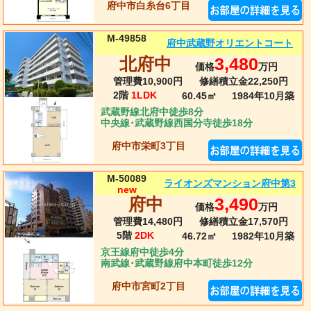
府中市白糸台6丁目
M-49858
府中武蔵野オリエントコート
北府中
3,480
価格
万円
管理費10,900円
修繕積立金22,250円
2階
1LDK
60.45㎡
1984年10月
築
武蔵野線北府中徒歩8分
中央線･武蔵野線西国分寺徒歩18分
府中市栄町3丁目
M-50089
ライオンズマンション府中第3
new
府中
3,490
価格
万円
管理費14,480円
修繕積立金17,570円
5階
2DK
46.72㎡
1982年10月
築
京王線府中徒歩4分
南武線･武蔵野線府中本町徒歩12分
府中市宮町2丁目