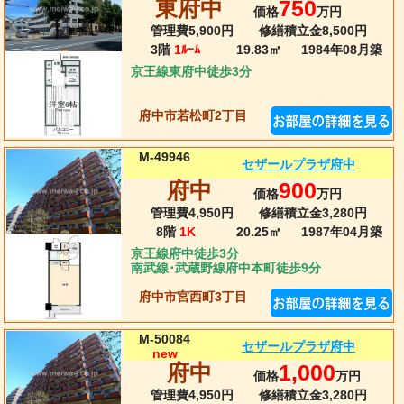
東府中
750
価格
万円
管理費5,900円
修繕積立金8,500円
3階
1ﾙｰﾑ
19.83㎡
1984年08月
築
京王線東府中徒歩3分
府中市若松町2丁目
M-49946
セザールプラザ府中
府中
900
価格
万円
管理費4,950円
修繕積立金3,280円
8階
1K
20.25㎡
1987年04月
築
京王線府中徒歩3分
南武線･武蔵野線府中本町徒歩9分
府中市宮西町3丁目
M-50084
セザールプラザ府中
new
府中
1,000
価格
万円
管理費4,950円
修繕積立金3,280円