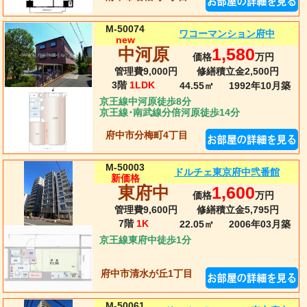
M-50074
ワコーマンション府中
new
中河原
1,580
価格
万円
管理費9,000円
修繕積立金2,500円
3階
1LDK
44.55㎡
1992年10月
築
京王線中河原徒歩8分
京王線･南武線分倍河原徒歩14分
府中市分梅町4丁目
M-50003
ドルチェ東京府中弐番館
新価格
東府中
1,600
価格
万円
管理費9,600円
修繕積立金5,795円
7階
1K
22.05㎡
2006年03月
築
京王線東府中徒歩1分
府中市清水が丘1丁目
M-50061