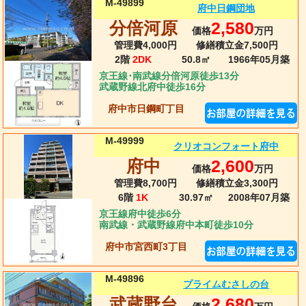
M-49899
府中日鋼団地
分倍河原
2,580
価格
万円
管理費4,000円
修繕積立金7,500円
2階
2DK
50.8㎡
1966年05月
築
京王線･南武線分倍河原徒歩13分
武蔵野線北府中徒歩16分
府中市日鋼町丁目
M-49999
クリオコンフォート府中
府中
2,600
価格
万円
管理費8,700円
修繕積立金3,300円
6階
1K
30.97㎡
2008年07月
築
京王線府中徒歩6分
南武線・武蔵野線府中本町徒歩10分
府中市宮西町3丁目
M-49896
プライムむさしの台
武蔵野台
2,680