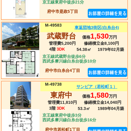
京王線東府中徒歩21分
府中市是政5丁目
M-49583
車返団地3街区(白糸台4)
武蔵野台
1,530
価格
万円
管理費5,200円
修繕積立金8,100円
4階
3DK
54.38㎡
1979年02月
築
京王線武蔵野台徒歩6分
西武多摩川線白糸台徒歩10分
府中市白糸台4丁目
M-49738
サンピア（若松町１）
東府中
1,580
価格
万円
管理費11,810円
修繕積立金14,040円
3階
3DK
53.3㎡
1989年04月
築
京王線東府中徒歩3分
西武多摩川線白糸台徒歩16分
府中市若松町1丁目