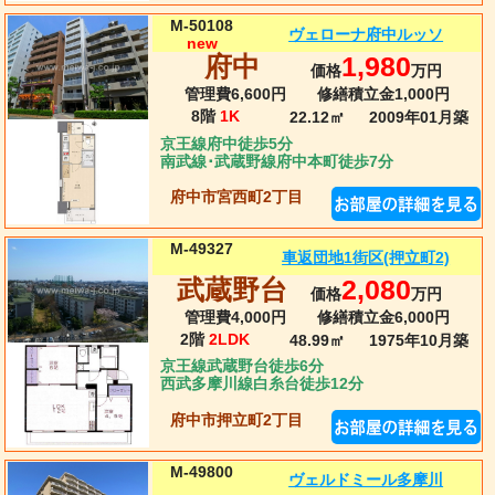
M-50108
ヴェローナ府中ルッソ
new
府中
1,980
価格
万円
管理費6,600円
修繕積立金1,000円
8階
1K
22.12㎡
2009年01月
築
京王線府中徒歩5分
南武線･武蔵野線府中本町徒歩7分
府中市宮西町2丁目
M-49327
車返団地1街区(押立町2)
武蔵野台
2,080
価格
万円
管理費4,000円
修繕積立金6,000円
2階
2LDK
48.99㎡
1975年10月
築
京王線武蔵野台徒歩6分
西武多摩川線白糸台徒歩12分
府中市押立町2丁目
M-49800
ヴェルドミール多摩川