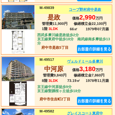
M-49839
コープ野村府中是政
是政
2,990
価格
万円
管理費11,900円
修繕積立金22,100円
1階
3LDK
66㎡
1979年07月
築
西武多摩川線是政徒歩2分
京王線東府中徒歩18分 南武線南多摩徒歩13
分
府中市是政5丁目
M-49517
ヴェルドミール多摩川
中河原
3,180
価格
万円
管理費9,840円
修繕積立金7,860円
8階
3LDK
73.19㎡
1978年11月
築
京王線中河原徒歩9分
京王線聖蹟桜ヶ丘徒歩18分
府中市住吉町2丁目
M-49582
グレイスコート東府中