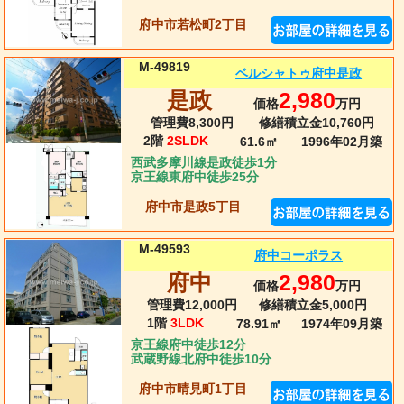
府中市若松町2丁目
M-49819
ベルシャトゥ府中是政
是政
2,980
価格
万円
管理費8,300円
修繕積立金10,760円
2階
2SLDK
61.6㎡
1996年02月
築
西武多摩川線是政徒歩1分
京王線東府中徒歩25分
府中市是政5丁目
M-49593
府中コーポラス
府中
2,980
価格
万円
管理費12,000円
修繕積立金5,000円
1階
3LDK
78.91㎡
1974年09月
築
京王線府中徒歩12分
武蔵野線北府中徒歩10分
府中市晴見町1丁目