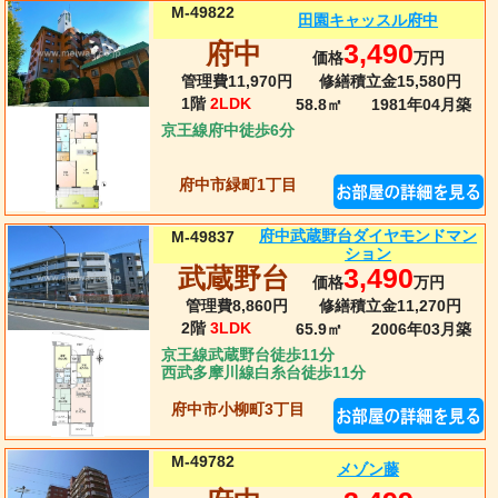
M-49822
田園キャッスル府中
府中
3,490
価格
万円
管理費11,970円
修繕積立金15,580円
1階
2LDK
58.8㎡
1981年04月
築
京王線府中徒歩6分
府中市緑町1丁目
府中武蔵野台ダイヤモンドマン
M-49837
ション
武蔵野台
3,490
価格
万円
管理費8,860円
修繕積立金11,270円
2階
3LDK
65.9㎡
2006年03月
築
京王線武蔵野台徒歩11分
西武多摩川線白糸台徒歩11分
府中市小柳町3丁目
M-49782
メゾン藤