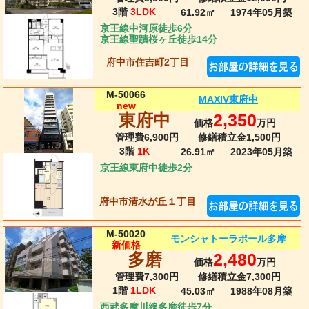
3階
3LDK
61.92㎡
1974年05月
築
京王線中河原徒歩6分
京王線聖蹟桜ヶ丘徒歩14分
府中市住吉町2丁目
M-50066
MAXIV東府中
new
東府中
2,350
価格
万円
管理費6,900円
修繕積立金1,500円
3階
1K
26.91㎡
2023年05月
築
京王線東府中徒歩2分
府中市清水が丘１丁目
M-50020
モンシャトーラポール多摩
新価格
多磨
2,480
価格
万円
管理費7,300円
修繕積立金7,300円
1階
1LDK
45.03㎡
1988年08月
築
西武多摩川線多磨徒歩7分