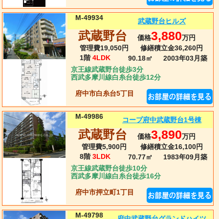
M-49934
武蔵野台ヒルズ
武蔵野台
3,880
価格
万円
管理費19,050円
修繕積立金36,260円
1階
4LDK
90.18㎡
2003年03月
築
京王線武蔵野台徒歩3分
西武多摩川線白糸台徒歩12分
府中市白糸台5丁目
M-49986
コープ府中武蔵野台1号棟
武蔵野台
3,890
価格
万円
管理費5,900円
修繕積立金16,100円
8階
3LDK
70.77㎡
1983年09月
築
京王線武蔵野台徒歩10分
西武多摩川線白糸台徒歩16分
府中市押立町1丁目
M-49798
府中武蔵野台グランドハイツ