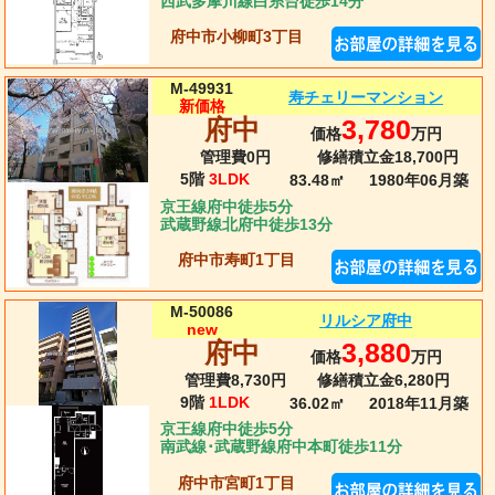
西武多摩川線白糸台徒歩14分
府中市小柳町3丁目
M-49931
寿チェリーマンション
新価格
府中
3,780
価格
万円
管理費0円
修繕積立金18,700円
5階
3LDK
83.48㎡
1980年06月
築
京王線府中徒歩5分
武蔵野線北府中徒歩13分
府中市寿町1丁目
M-50086
リルシア府中
new
府中
3,880
価格
万円
管理費8,730円
修繕積立金6,280円
9階
1LDK
36.02㎡
2018年11月
築
京王線府中徒歩5分
南武線･武蔵野線府中本町徒歩11分
府中市宮町1丁目