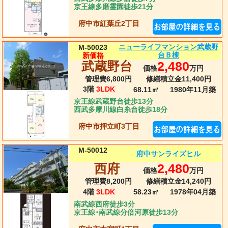
京王線多磨霊園徒歩21分
府中市紅葉丘2丁目
ニューライフマンション武蔵野
M-50023
台Ｂ棟
新価格
武蔵野台
2,480
価格
万円
管理費6,800円
修繕積立金11,400円
3階
3LDK
68.11㎡
1980年11月
築
京王線武蔵野台徒歩13分
西武多摩川線白糸台徒歩18分
府中市押立町3丁目
M-50012
府中サンライズヒル
西府
2,480
価格
万円
管理費8,200円
修繕積立金14,240円
4階
3LDK
58.23㎡
1978年04月
築
南武線西府徒歩3分
京王線･南武線分倍河原徒歩13分