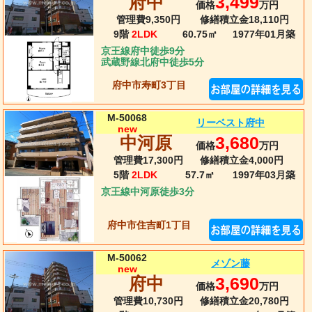
府中
3,499
価格
万円
管理費9,350円
修繕積立金18,110円
9階
2LDK
60.75㎡
1977年01月
築
京王線府中徒歩9分
武蔵野線北府中徒歩5分
府中市寿町3丁目
M-50068
リーベスト府中
new
中河原
3,680
価格
万円
管理費17,300円
修繕積立金4,000円
5階
2LDK
57.7㎡
1997年03月
築
京王線中河原徒歩3分
府中市住吉町1丁目
M-50062
メゾン藤
new
府中
3,690
価格
万円
管理費10,730円
修繕積立金20,780円