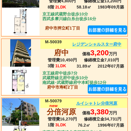
管理費4,800円
修繕積立金13,200円
8階
2LDK
58.18㎡
1983年09月
築
京王線武蔵野台徒歩10分
西武多摩川線白糸台徒歩16分
府中市押立町1丁目
M-50039
レジデンシャルスター府中
府中
3,200
価格
万円
管理費10,450円
修繕積立金7,010円
3階
1LDK
31.89㎡
2012年07月
築
京王線府中徒歩7分
武蔵野線北府中徒歩10分
南武線･武蔵野線府中本町徒歩12分
府中市寿町2丁目
M-50079
ルイシャトレ分倍河原
new
分倍河原
3,380
価格
万円
管理費16,270円
修繕積立金34,731円
1階
3LDK
76.2㎡
1996年07月
築