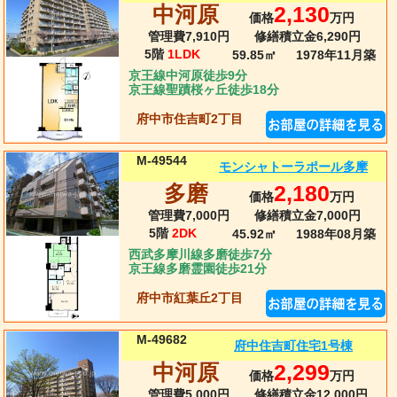
中河原
2,130
価格
万円
管理費7,910円
修繕積立金6,290円
5階
1LDK
59.85㎡
1978年11月
築
京王線中河原徒歩9分
京王線聖蹟桜ヶ丘徒歩18分
府中市住吉町2丁目
M-49544
モンシャトーラポール多摩
多磨
2,180
価格
万円
管理費7,000円
修繕積立金7,000円
5階
2DK
45.92㎡
1988年08月
築
西武多摩川線多磨徒歩7分
京王線多磨霊園徒歩21分
府中市紅葉丘2丁目
M-49682
府中住吉町住宅1号棟
中河原
2,299
価格
万円
管理費5,000円
修繕積立金12,000円