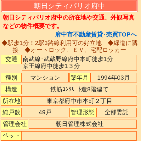
朝日シティパリオ府中
朝日シティパリオ府中の所在地や交通、外観写真
などの物件概要です。
府中市不動産賃貸･売買TOPへ
◆駅歩1分！2駅3路線利用可の好立地 ◆緑道に隣
接 ◆オートロック、ＥＶ、宅配ロッカー
交通
南武線･武蔵野線府中本町徒歩1分
京王線府中徒歩1３分
種別
マンション
築年月
1994年03月
構造
鉄筋ｺﾝｸﾘｰﾄ造8階建て
所在地
東京都府中市本町２丁目
総戸数
49戸
管理形態
全部委託
管理会社
朝日管理株式会社
ペット