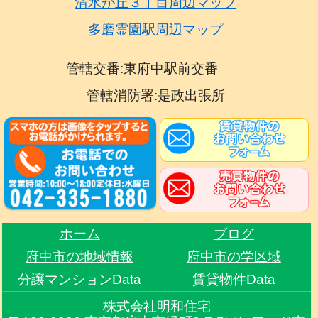
清水が丘３丁目周辺マップ
多磨霊園駅周辺マップ
管轄交番:東府中駅前交番
管轄消防署:是政出張所
ホーム
ブログ
府中市の地域情報
府中市の学区域
分譲マンションData
賃貸物件Data
株式会社明和住宅