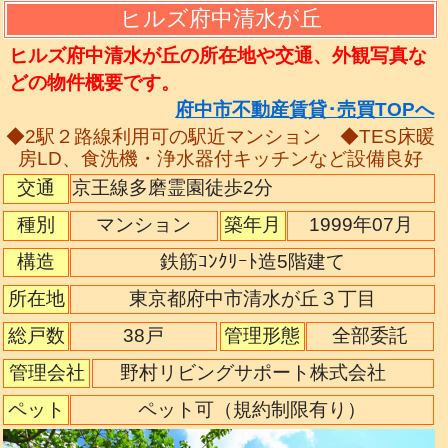
ヒルズ府中清水が丘
ヒルズ府中清水が丘の所在地や交通、外観写真な
どの物件概要です。
府中市不動産賃貸･売買TOPへ
◆2駅２路線利用可の駅近マンション ◆TES床暖
房LD、食洗機・浄水器付キッチンなど設備良好
交通
京王線多磨霊園徒歩2分
種別
マンション
築年月
1999年07月
構造
鉄筋ｺﾝｸﾘｰﾄ造5階建て
所在地
東京都府中市清水が丘３丁目
総戸数
38戸
管理形態
全部委託
管理会社
野村リビングサポート株式会社
ペット
ペット可（規約制限有り）