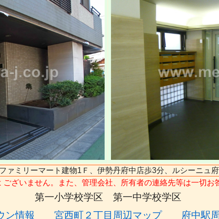
ファミリーマート建物1Ｆ、伊勢丹府中店歩3分、ルシーニュ
は ございません。また、管理会社、所有者の連絡先等は一切お
第一小学校学区 第一中学校学区
ウン情報
宮西町２丁目周辺マップ
府中駅