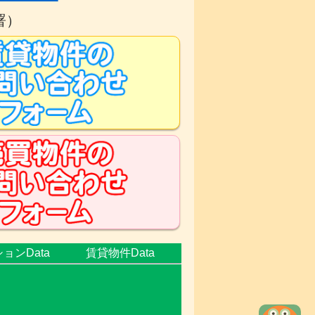
署）
ョンData
賃貸物件Data