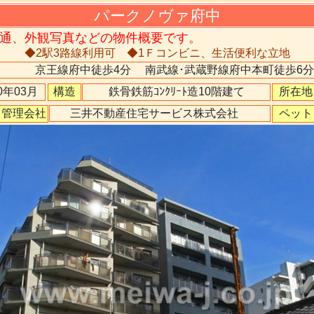
パークノヴァ府中
通、外観写真などの物件概要です。
◆2駅3路線利用可 ◆1Ｆコンビニ、生活便利な立地
京王線府中徒歩4分
南武線･武蔵野線府中本町徒歩6分
90年03月
構造
鉄骨鉄筋ｺﾝｸﾘｰﾄ造10階建て
所在地
管理会社
ペット
三井不動産住宅サービス株式会社