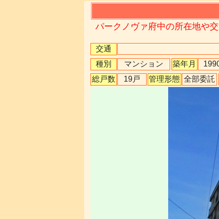
パークノヴァ府中の所在地や交
交通
種別
マンション
築年月
19
総戸数
19戸
管理形態
全部委託