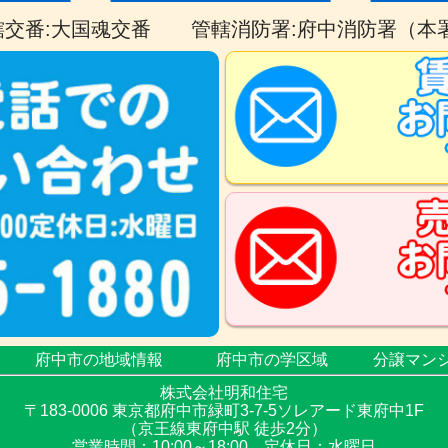
轄交番:大国魂交番
管轄消防署:府中消防署（本
府中市の地域情報
府中市の学区域
分譲マンシ
株式会社明和住宅
〒183-0006 東京都府中市緑町3-7-5ソレアード東府中1F
（京王線東府中駅 徒歩2分）
営業時間：10:00～18:00 定休日：水曜日