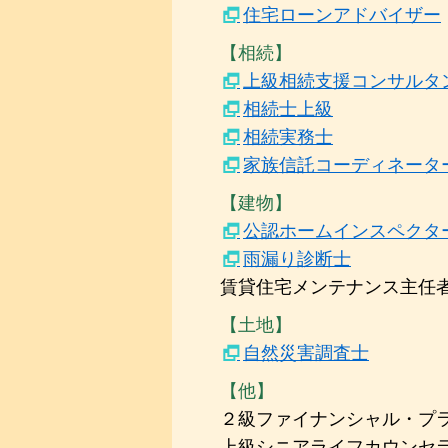
住宅ローンアドバイザー
【相続】
上級相続支援コンサルタ
相続士上級
相続実務士
家族信託コーディネータ
【建物】
公認ホームインスペクター
雨漏り診断士
賃貸住宅メンテナンス主任
【土地】
自然災害調査士
【他】
２級ファイナンシャル・プ
上級シニアライフカウンセ