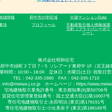
地域情報
府中市の学区域
分譲マンションData
事項
プロフィール
不動産取引個人情報保護
方針（プライバシーポリ
シー）
株式会社明和住宅
東京都府中市緑町３丁目７−５ ソレアード東府中 1F（京王
業時間：10:00～18:00 定休日：水曜日(土日･祝祭日営
TEL：042-335-1880 FAX：042-335-1710
fo@meiwa-j.co.jp ホームページ：https://www.meiwa-j
宅地建物取引業免許番号：東京都知事(9)第50706号
賃貸住宅管理業登録番号：国土交通大臣(1)第10007号
専任宅地建物取引士:永田明治 (東京)第179151号
専任宅地建物取引士:小出美奈子 (東京)第186165号