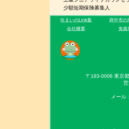
少額短期保険募集人
住まいのLink集
府中市の
会社概要
免責
〒183-0006 
営
メール：in