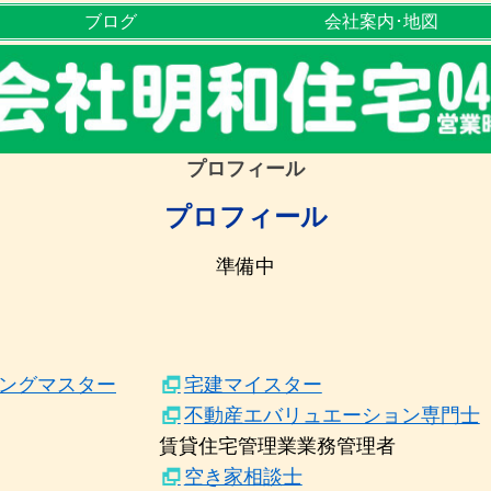
ブログ
会社案内･地図
プロフィール
プロフィール
準備中
ィングマスター
宅建マイスター
不動産エバリュエーション専門士
賃貸住宅管理業業務管理者
空き家相談士