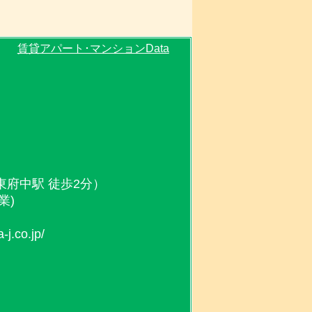
賃貸アパート･マンションData
線東府中駅 徒歩2分）
業)
.co.jp/